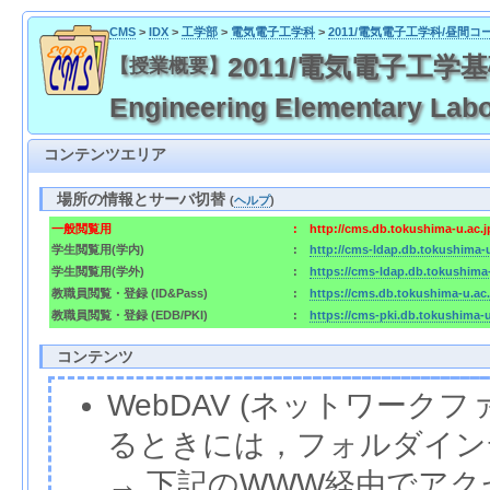
CMS
>
IDX
>
工学部
>
電気電子工学科
>
2011/電気電子工学科/昼間コ
2011/電気電子工学基礎実験 
【授業概要】
Engineering Elementary Labo
コンテンツエリア
場所の情報とサーバ切替
(
ヘルプ
)
一般閲覧用
:
http://cms.db.tokushima-u.ac.
学生閲覧用(学内)
:
http://cms-ldap.db.tokushima-
学生閲覧用(学外)
:
https://cms-ldap.db.tokushima
教職員閲覧・登録 (ID&Pass)
:
https://cms.db.tokushima-u.ac
教職員閲覧・登録 (EDB/PKI)
:
https://cms-pki.db.tokushima-
コンテンツ
WebDAV (ネットワー
るときには，フォルダイン
→ 下記のWWW経由でア