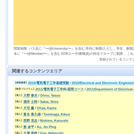
閲覧制限: パス名に『〜/@University/〜』を含む:学内に制限(ただし，学生，
名に『〜/@Member/〜』を含む:EDBユーザ(教職員)の特定グループに制限． 
登録されているコンテ
関連するコンテンツエリア
2010/電気電子工学基礎実験
/
2010/Electrical and Electronic Enginee
【授業概要】
2011/電気電子工学科/昼間コース
/
2011/Department of Electrical
【教育プログラム】
大野 泰夫
/
Ohno, Yasuo
【個人】
酒井 士郎
/
Sakai, Shiro
【個人】
大宅 薫
/
Ohya, Kaoru
【個人】
富永 喜久雄
/
Tominaga, Kikuo
【個人】
西野 克志
/
Nishino, Katsushi
【個人】
敖 金平
/
Ao, Jin-Ping
【個人】
大屋 英稔
/
Oya, Hidetoshi
【個人】