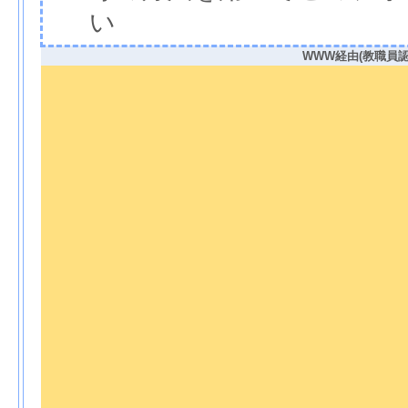
い
WWW経由(教職員