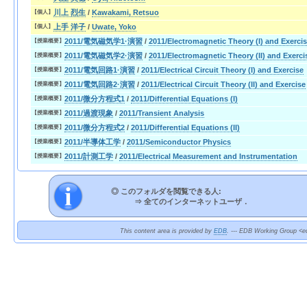
川上 烈生
/
Kawakami, Retsuo
【個人】
上手 洋子
/
Uwate, Yoko
【個人】
2011/電気磁気学1·演習
/
2011/Electromagnetic Theory (I) and Exerci
【授業概要】
2011/電気磁気学2·演習
/
2011/Electromagnetic Theory (II) and Exerci
【授業概要】
2011/電気回路1·演習
/
2011/Electrical Circuit Theory (I) and Exercise
【授業概要】
2011/電気回路2·演習
/
2011/Electrical Circuit Theory (II) and Exercise
【授業概要】
2011/微分方程式1
/
2011/Differential Equations (I)
【授業概要】
2011/過渡現象
/
2011/Transient Analysis
【授業概要】
2011/微分方程式2
/
2011/Differential Equations (II)
【授業概要】
2011/半導体工学
/
2011/Semiconductor Physics
【授業概要】
2011/計測工学
/
2011/Electrical Measurement and Instrumentation
【授業概要】
◎ このフォルダを閲覧できる人:
⇒
全てのインターネットユーザ．
This content area is provided by
EDB
. --- EDB Working Group <ed