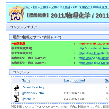
CMS
>
IDX
>
工学部
>
化学応用工学科
>
2011/化学応用工学科/昼間コ
2011/物理化学 / 2011/
【授業概要】
コンテンツエリア
場所の情報とサーバ切替
(
ヘルプ
)
一般閲覧用
:
http://cms.db.tokushima
学生閲覧用(学内)
:
http://cms-ldap.db.toku
学生閲覧用(学外)
:
https://cms-ldap.db.tok
教職員閲覧・登録 (ID&Pass)
:
https://cms.db.tokushim
教職員閲覧・登録 (EDB/PKI)
:
https://cms-pki.db.toku
コンテンツ
Name
Last modified
Si
Parent Directory
  - 
@davindex.html
2026-08-07 16:16  
 14
@here.url
2026-08-07 16:16  
 77
閲覧制限: パス名に『〜/@University/〜』を含む:学内に制限(ただし，学生，