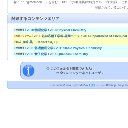
名に『〜/@Member/〜』を含む:EDBユーザ(教職員)の特定グループに制限． 
登録されているコンテ
関連するコンテンツエリア
2010/物理化学
/
2010/Physical Chemistry
【授業概要】
2011/化学応用工学科/昼間コース
/
2011/Department of Chemical
【教育プログラム】
金崎 英二
/
Kanezaki, Eiji
【個人】
2011/基礎物理化学
/
2011/Basic Physical Chemistry
【授業概要】
2011/量子化学
/
2011/Quantum Chemistry
【授業概要】
◎ このフォルダを閲覧できる人:
⇒
全てのインターネットユーザ．
This content area is provided by
EDB
. --- EDB Working Group <ed