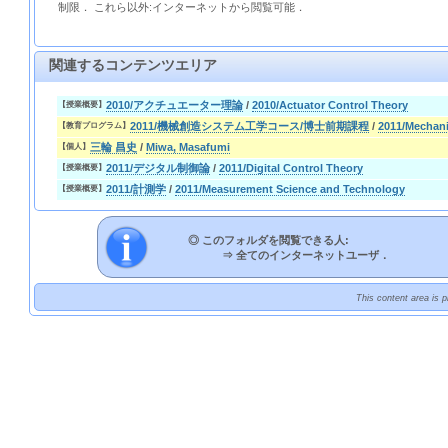
制限． これら以外:インターネットから閲覧可能．
関連するコンテンツエリア
2010/アクチュエーター理論
/
2010/Actuator Control Theory
【授業概要】
2011/機械創造システム工学コース/博士前期課程
/
2011/Mechani
【教育プログラム】
三輪 昌史
/
Miwa, Masafumi
【個人】
2011/デジタル制御論
/
2011/Digital Control Theory
【授業概要】
2011/計測学
/
2011/Measurement Science and Technology
【授業概要】
◎ このフォルダを閲覧できる人:
⇒
全てのインターネットユーザ．
This content area is 