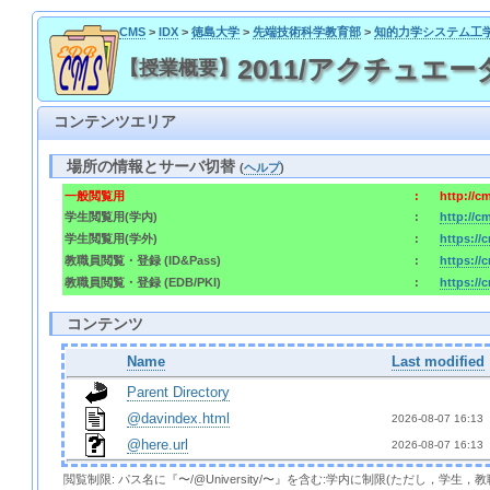
CMS
>
IDX
>
徳島大学
>
先端技術科学教育部
>
知的力学システム工
2011/アクチュエーター理論
【授業概要】
コンテンツエリア
場所の情報とサーバ切替
(
ヘルプ
)
一般閲覧用
:
http://c
学生閲覧用(学内)
:
http://c
学生閲覧用(学外)
:
https://
教職員閲覧・登録 (ID&Pass)
:
https://
教職員閲覧・登録 (EDB/PKI)
:
https://
コンテンツ
Name
Last modified
Parent Directory
@davindex.html
2026-08-07 16:13 
@here.url
2026-08-07 16:13 
閲覧制限: パス名に『〜/@University/〜』を含む:学内に制限(ただし，学生