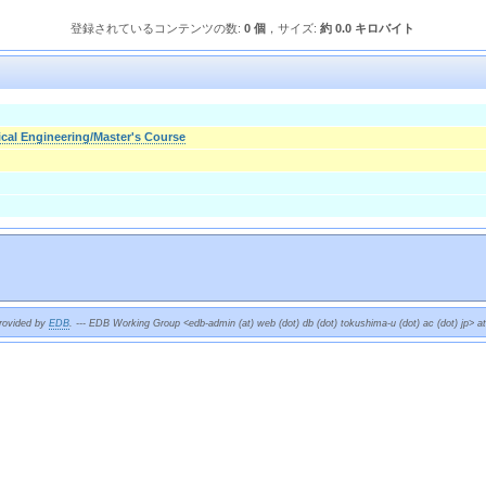
登録されているコンテンツの数:
0 個
，サイズ:
約 0.0 キロバイト
cal Engineering/Master's Course
provided by
EDB
. --- EDB Working Group <edb-admin (at) web (dot) db (dot) tokushima-u (dot) ac (dot) jp> a