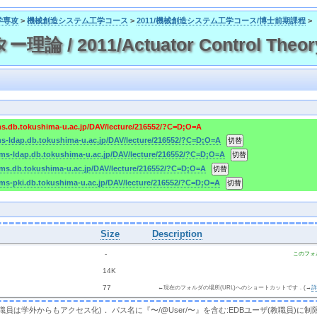
学専攻
>
機械創造システム工学コース
>
2011/機械創造システム工学コース/博士前期課程
>
 / 2011/Actuator Control Theor
ms.db.tokushima-u.ac.jp/DAV/lecture/216552/?C=D;O=A
ms-ldap.db.tokushima-u.ac.jp/DAV/lecture/216552/?C=D;O=A
cms-ldap.db.tokushima-u.ac.jp/DAV/lecture/216552/?C=D;O=A
cms.db.tokushima-u.ac.jp/DAV/lecture/216552/?C=D;O=A
cms-pki.db.tokushima-u.ac.jp/DAV/lecture/216552/?C=D;O=A
Size
Description
  - 
このフォ
 
 14K
 
 77 
←現在のフォルダの場所(URL)へのショートカットです．(→
，教職員は学外からもアクセス化)． パス名に『〜/@User/〜』を含む:EDBユーザ(教職員)に制