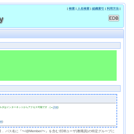
|
検索
|
人名検索
|
組織索引
|
利用方法
|
y
ルダはインターネットからアクセス可能です．(→
詳細
)
詳細
)
限． パス名に『〜/@Member/〜』を含む:EDBユーザ(教職員)の特定グループに