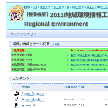
CMS
>
IDX
>
エコシステム工学コース
>
2011/エコシステム工学コー
2011/地域環境情報工学 / 2
【授業概要】
Regional Environment
コンテンツエリア
場所の情報とサーバ切替
(
ヘルプ
)
一般閲覧用
:
http://cms.db.tokushima-u.a
学生閲覧用(学内)
:
http://cms-ldap.db.tokushim
学生閲覧用(学外)
:
https://cms-ldap.db.tokushi
教職員閲覧・登録 (ID&Pass)
:
https://cms.db.tokushima-u.
教職員閲覧・登録 (EDB/PKI)
:
https://cms-pki.db.tokushim
コンテンツ
Name
Last modified
Si
Parent Directory
  - 
@davindex.html
2026-08-07 16:13  
 15
@here.url
2026-08-07 16:13  
 77