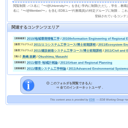
閲覧制限: パス名に『〜/@University/〜』を含む:学内に制限(ただし，学生，
名に『〜/@Member/〜』を含む:EDBユーザ(教職員)の特定グループに制限． 
登録されているコンテ
関連するコンテンツエリア
2010/地域環境情報工学
/
2010/Information Engineering of Regional 
【授業概要】
2011/エコシステム工学コース/博士前期課程
/
2011/Ecosystem Eng
【教育プログラム】
2011/建設創造システム工学コース/博士前期課程
/
2011/Civil and
【教育プログラム】
奥嶋 政嗣
/
Okushima, Masashi
【個人】
2011/都市·地域計画論
/
2011/Urban and Regional Planning
【授業概要】
2011/環境システム工学特論
/
2011/Advanced Environmental Systems
【授業概要】
◎ このフォルダを閲覧できる人:
⇒
全てのインターネットユーザ．
This content area is provided by
EDB
. --- EDB Working Group <ed