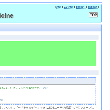
|
検索
|
人名検索
|
組織索引
|
利用方法
|
cine
ルダはインターネットからアクセス可能です．(→
詳細
)
詳細
)
限． パス名に『〜/@Member/〜』を含む:EDBユーザ(教職員)の特定グループに