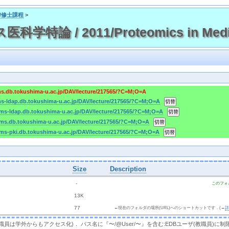
攻/修士課程
>
学特論 / 2011/Proteomics in Medi
ms.db.tokushima-u.ac.jp/DAV/lecture/217565/?C=M;O=A
ms-ldap.db.tokushima-u.ac.jp/DAV/lecture/217565/?C=M;O=A
cms-ldap.db.tokushima-u.ac.jp/DAV/lecture/217565/?C=M;O=A
cms.db.tokushima-u.ac.jp/DAV/lecture/217565/?C=M;O=A
cms-pki.db.tokushima-u.ac.jp/DAV/lecture/217565/?C=M;O=A
Size
Description
  - 
このフォ
 
 13K
 
 77 
←現在のフォルダの場所(URL)へのショートカットです．(→
，教職員は学外からもアクセス化)． パス名に『〜/@User/〜』を含む:EDBユーザ(教職員)に制