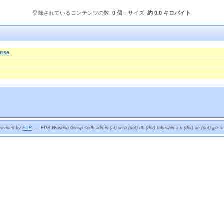
登録されているコンテンツの数:
0 個
，サイズ:
約 0.0 キロバイト
urse
provided by
EDB
. --- EDB Working Group <edb-admin (at) web (dot) db (dot) tokushima-u (dot) ac (dot) jp> a