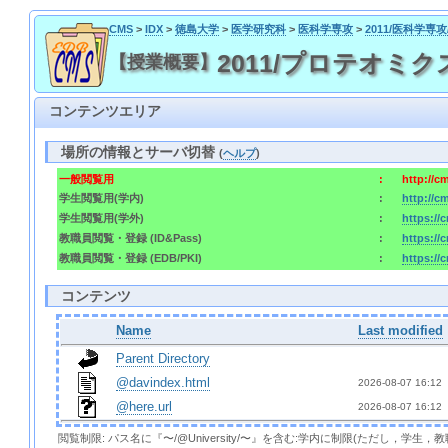
CMS
>
IDX
>
徳島大学
>
医学研究科
>
医科学専攻
>
2011/医科学専
2011/プロテオミクス医科
【授業概要】
コンテンツエリア
場所の情報とサーバ切替
(
ヘルプ
)
一般閲覧用
:
http://c
学生閲覧用(学内)
:
http://c
学生閲覧用(学外)
:
https://
教職員閲覧・登録 (ID&Pass)
:
https://
教職員閲覧・登録 (EDB/PKI)
:
https://
コンテンツ
Name
Last modified
Parent Directory
@davindex.html
2026-08-07 16:12 
@here.url
2026-08-07 16:12 
閲覧制限: パス名に『〜/@University/〜』を含む:学内に制限(ただし，学生