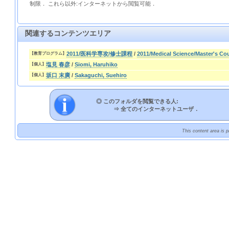
制限． これら以外:インターネットから閲覧可能．
関連するコンテンツエリア
2011/医科学専攻/修士課程
/
2011/Medical Science/Master's Co
【教育プログラム】
塩見 春彦
/
Siomi, Haruhiko
【個人】
坂口 末廣
/
Sakaguchi, Suehiro
【個人】
◎ このフォルダを閲覧できる人:
⇒
全てのインターネットユーザ．
This content area is 