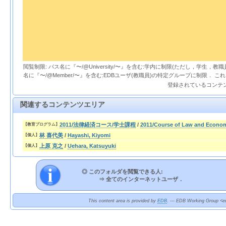
閲覧制限: パス名に『〜/@University/〜』を含む:学内に制限(ただし，学生，
名に『〜/@Member/〜』を含む:EDBユーザ(教職員)の特定グループに制限． 
登録されているコンテ
関連するコンテンツエリア
2011/法律経済コース/学士課程
/
2011/Course of Law and Econo
【教育プログラム】
林 喜代美
/
Hayashi, Kiyomi
【個人】
上原 克之
/
Uehara, Katsuyuki
【個人】
◎ このフォルダを閲覧できる人:
⇒
全てのインターネットユーザ．
This content area is provided by
EDB
. --- EDB Working Group <ed