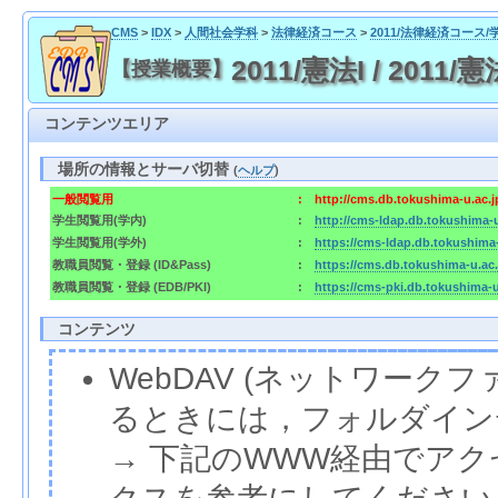
CMS
>
IDX
>
人間社会学科
>
法律経済コース
>
2011/法律経済コース/
2011/憲法I / 2011/憲
【授業概要】
コンテンツエリア
場所の情報とサーバ切替
(
ヘルプ
)
一般閲覧用
:
http://cms.db.tokushima-u.ac.
学生閲覧用(学内)
:
http://cms-ldap.db.tokushima-
学生閲覧用(学外)
:
https://cms-ldap.db.tokushima
教職員閲覧・登録 (ID&Pass)
:
https://cms.db.tokushima-u.ac
教職員閲覧・登録 (EDB/PKI)
:
https://cms-pki.db.tokushima-
コンテンツ
WebDAV (ネットワー
るときには，フォルダイン
→ 下記のWWW経由でア