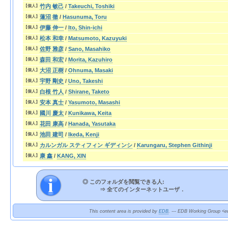
竹内 敏己
/
Takeuchi, Toshiki
【個人】
蓮沼 徹
/
Hasunuma, Toru
【個人】
伊藤 伸一
/
Ito, Shin-ichi
【個人】
松本 和幸
/
Matsumoto, Kazuyuki
【個人】
佐野 雅彦
/
Sano, Masahiko
【個人】
森田 和宏
/
Morita, Kazuhiro
【個人】
大沼 正樹
/
Ohnuma, Masaki
【個人】
宇野 剛史
/
Uno, Takeshi
【個人】
白根 竹人
/
Shirane, Taketo
【個人】
安本 真士
/
Yasumoto, Masashi
【個人】
國川 慶太
/
Kunikawa, Keita
【個人】
花田 康高
/
Hanada, Yasutaka
【個人】
池田 建司
/
Ikeda, Kenji
【個人】
カルンガル スティフィン ギディンシ
/
Karungaru, Stephen Githinji
【個人】
康 鑫
/
KANG, XIN
【個人】
◎ このフォルダを閲覧できる人:
⇒
全てのインターネットユーザ．
This content area is provided by
EDB
. --- EDB Working Group <ed