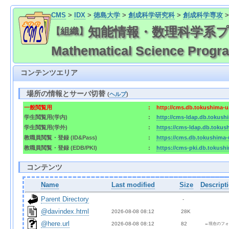
CMS
>
IDX
>
徳島大学
>
創成科学研究科
>
創成科学専攻
>
知能情報・数理科学系プログラム
【組織】
Mathematical Science Progr
コンテンツエリア
場所の情報とサーバ切替
(
ヘルプ
)
一般閲覧用
:
http://cms.db.tokushima-u
学生閲覧用(学内)
:
http://cms-ldap.db.tokushi
学生閲覧用(学外)
:
https://cms-ldap.db.tokus
教職員閲覧・登録 (ID&Pass)
:
https://cms.db.tokushima-
教職員閲覧・登録 (EDB/PKI)
:
https://cms-pki.db.tokushi
コンテンツ
Name
Last modified
Size
Descript
Parent Directory
  - 
@davindex.html
2026-08-08 08:12  
 28K
@here.url
2026-08-08 08:12  
 82 
←現在のフォ