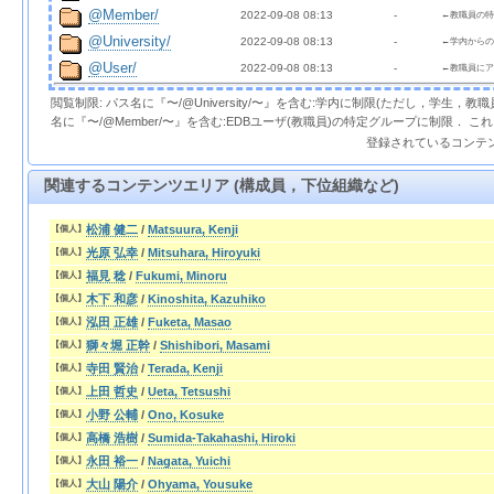
@Member/
2022-09-08 08:13  
  - 
←教職員の特
@University/
2022-09-08 08:13  
  - 
←学内からの
@User/
2022-09-08 08:13  
  - 
←教職員にア
閲覧制限: パス名に『〜/@University/〜』を含む:学内に制限(ただし，学生，
名に『〜/@Member/〜』を含む:EDBユーザ(教職員)の特定グループに制限． 
登録されているコンテ
関連するコンテンツエリア (構成員，下位組織など)
松浦 健二
/
Matsuura, Kenji
【個人】
光原 弘幸
/
Mitsuhara, Hiroyuki
【個人】
福見 稔
/
Fukumi, Minoru
【個人】
木下 和彦
/
Kinoshita, Kazuhiko
【個人】
泓田 正雄
/
Fuketa, Masao
【個人】
獅々堀 正幹
/
Shishibori, Masami
【個人】
寺田 賢治
/
Terada, Kenji
【個人】
上田 哲史
/
Ueta, Tetsushi
【個人】
小野 公輔
/
Ono, Kosuke
【個人】
高橋 浩樹
/
Sumida-Takahashi, Hiroki
【個人】
永田 裕一
/
Nagata, Yuichi
【個人】
大山 陽介
/
Ohyama, Yousuke
【個人】