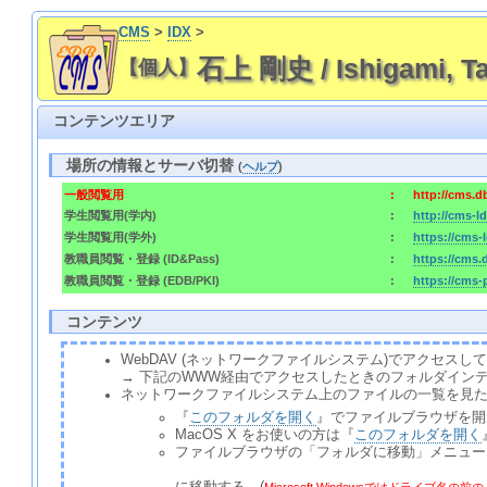
CMS
>
IDX
>
石上 剛史 / Ishigami, Ta
【個人】
コンテンツエリア
場所の情報とサーバ切替
(
ヘルプ
)
一般閲覧用
:
http://cms.
学生閲覧用(学内)
:
http://cms-
学生閲覧用(学外)
:
https://cms
教職員閲覧・登録 (ID&Pass)
:
https://cms
教職員閲覧・登録 (EDB/PKI)
:
https://cms
コンテンツ
WebDAV (ネットワークファイルシステム)でアクセ
→ 下記のWWW経由でアクセスしたときのフォルダイン
ネットワークファイルシステム上のファイルの一覧を見
『
このフォルダを開く
』でファイルブラウザを開
MacOS X をお使いの方は『
このフォルダを開く
ファイルブラウザの「フォルダに移動」メニュー