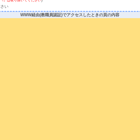
)
の前の『/』は取り除いてください
ださい
WWW経由(教職員認証)でアクセスしたときの頁の内容