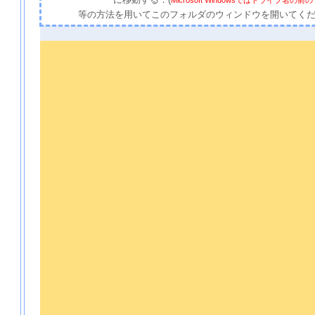
に移動する．(
Microsoft Windowsではドライブ名
等の方法を用いてこのフォルダのウィンドウを開いてく