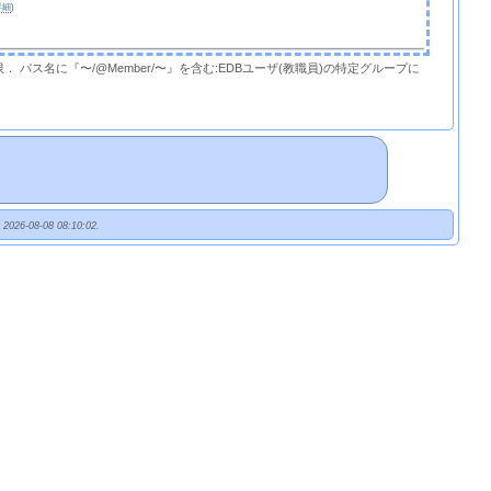
詳細
)
限． パス名に『〜/@Member/〜』を含む:EDBユーザ(教職員)の特定グループに
t 2026-08-08 08:10:02.