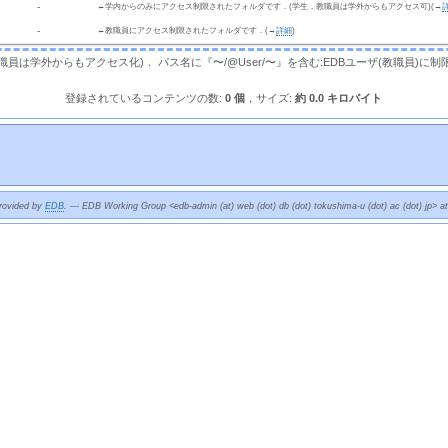
  - 
←学内からのみにアクセス制限されたフォルダです．(学生，教職員は学外からもアクセス可)(→
  - 
←教職員にアクセス制限されたフォルダです．(→
詳細
)
，教職員は学外からもアクセス化)． パス名に『〜/@User/〜』を含む:EDBユーザ(教職員)に制
登録されているコンテンツの数:
0 個
，サイズ:
約 0.0 キロバイト
provided by
EDB
. --- EDB Working Group <edb-admin (at) web (dot) db (dot) tokushima-u (dot) ac (dot) jp> a