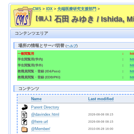
CMS
>
IDX
>
先端医療研究支援部門
>
石田 みゆき / Ishida, Mi
【個人】
コンテンツエリア
場所の情報とサーバ切替
(
ヘルプ
)
一般閲覧用
:
ht
学生閲覧用(学内)
:
ht
学生閲覧用(学外)
:
ht
教職員閲覧・登録 (ID&Pass)
:
ht
教職員閲覧・登録 (EDB/PKI)
:
ht
コンテンツ
Name
Last modified
Parent Directory
@davindex.html
2026-08-08 08:15  
@here.url
2026-08-08 08:15  
@Member/
2010-06-28 16:00  