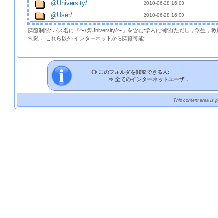
@University/
2010-06-28 16:00  
@User/
2010-06-28 16:00  
閲覧制限: パス名に『〜/@University/〜』を含む:学内に制限(ただし，学生
制限． これら以外:インターネットから閲覧可能．
◎ このフォルダを閲覧できる人:
⇒
全てのインターネットユーザ．
This content area is 