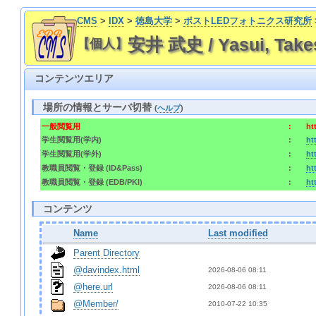
CMS
>
IDX
>
徳島大学
>
ポストLEDフォトニクス研究所
安井 武史 / Yasui, Take
【個人】
コンテンツエリア
場所の情報とサーバ切替
(
ヘルプ
)
一般閲覧用
:
ht
学生閲覧用(学内)
:
ht
学生閲覧用(学外)
:
ht
教職員閲覧・登録 (ID&Pass)
:
ht
教職員閲覧・登録 (EDB/PKI)
:
ht
コンテンツ
Name
Last modified
Parent Directory
@davindex.html
2026-08-06 08:11  
@here.url
2026-08-06 08:11  
@Member/
2010-07-22 10:35  