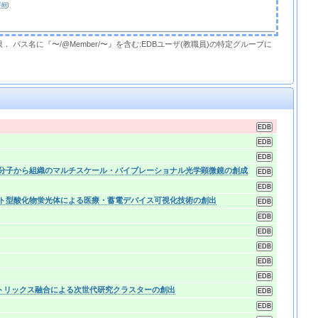
詳細
)
限． パス名に『〜/@Member/〜』を含む:EDBユーザ(教職員)の特定グループに
指した分子から組織のマルチスケール・バイブレーショナル光学顕微鏡の創成
カイト型酸化物蛍光体による医療・蓄電デバイス可視化技術の創出
究マトリックス融合による次世代研究クラスターの創出