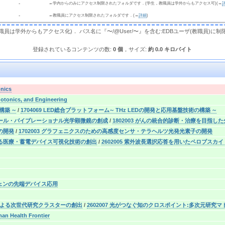
  - 
←学内からのみにアクセス制限されたフォルダです．(学生，教職員は学外からもアクセス可)(→
  - 
←教職員にアクセス制限されたフォルダです．(→
詳細
)
，教職員は学外からもアクセス化)． パス名に『〜/@User/〜』を含む:EDBユーザ(教職員)に制
登録されているコンテンツの数:
0 個
，サイズ:
約 0.0 キロバイト
onics
hotonics, and Engineering
構築 ∼
/
1704069 LED総合プラットフォーム∼ THz LEDの開発と応用基盤技術の構築 ∼
スケール・バイブレーショナル光学顕微鏡の創成
/
1802003 がんの統合的診断・治療を目
の開発
/
1702003 グラフェニクスのための高感度センサ・テラヘルツ光発光素子の開発
よる医療・蓄電デバイス可視化技術の創出
/
2602005 紫外波長選択応答を用いたペロブス
ラフェンの先端デバイス応用
合による次世代研究クラスターの創出
/
2602007 光がつなぐ知のクロスポイント:多次元研
man Health Frontier