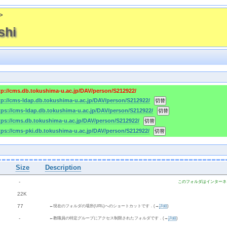
>
shi
tp://cms.db.tokushima-u.ac.jp/DAV/person/S212922/
tp://cms-ldap.db.tokushima-u.ac.jp/DAV/person/S212922/
tps://cms-ldap.db.tokushima-u.ac.jp/DAV/person/S212922/
tps://cms.db.tokushima-u.ac.jp/DAV/person/S212922/
tps://cms-pki.db.tokushima-u.ac.jp/DAV/person/S212922/
Size
Description
  - 
このフォルダはインターネ
 22K
 77 
←現在のフォルダの場所(URL)へのショートカットです．(→
詳細
)
  - 
←教職員の特定グループにアクセス制限されたフォルダです．(→
詳細
)