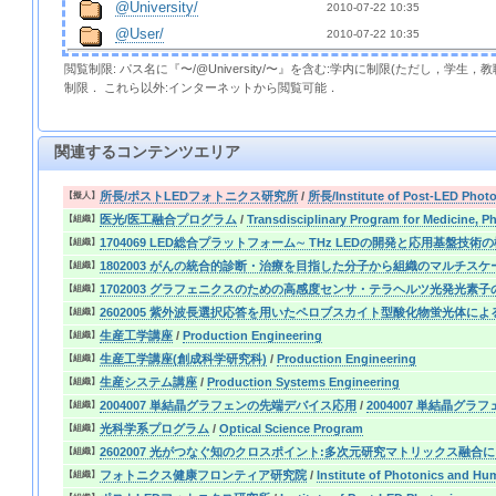
@University/
2010-07-22 10:35  
@User/
2010-07-22 10:35  
閲覧制限: パス名に『〜/@University/〜』を含む:学内に制限(ただし，学生
制限． これら以外:インターネットから閲覧可能．
関連するコンテンツエリア
所長/ポストLEDフォトニクス研究所
/
所長/Institute of Post-LED Phot
【擬人】
医光/医工融合プログラム
/
Transdisciplinary Program for Medicine, P
【組織】
1704069 LED総合プラットフォーム∼ THz LEDの開発と応用基盤技術の
【組織】
1802003 がんの統合的診断・治療を目指した分子から組織のマルチ
【組織】
1702003 グラフェニクスのための高感度センサ・テラヘルツ光発光素子
【組織】
2602005 紫外波長選択応答を用いたペロブスカイト型酸化物蛍光体に
【組織】
生産工学講座
/
Production Engineering
【組織】
生産工学講座(創成科学研究科)
/
Production Engineering
【組織】
生産システム講座
/
Production Systems Engineering
【組織】
2004007 単結晶グラフェンの先端デバイス応用
/
2004007 単結晶グ
【組織】
光科学系プログラム
/
Optical Science Program
【組織】
2602007 光がつなぐ知のクロスポイント:多次元研究マトリックス融
【組織】
フォトニクス健康フロンティア研究院
/
Institute of Photonics and Hu
【組織】