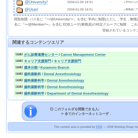
@University/
2009-01-06 18:51  
  - 
←学内からの
@User/
2009-01-06 18:51  
  - 
←教職員にア
閲覧制限: パス名に『〜/@University/〜』を含む:学内に制限(ただし，学生，
名に『〜/@Member/〜』を含む:EDBユーザ(教職員)の特定グループに制限． 
登録されているコンテ
関連するコンテンツエリア
がん診療連携センター
/
Cancer Management Center
【組織】
キャリア支援部門
/
キャリア支援部門
【組織】
蔵本分館
/
Kuramoto Branch
【組織】
歯科麻酔科
/
Dental Anesthosiology
【組織】
歯科麻酔科学
/
Dental Anesthesiology
【組織】
歯科麻酔科学
/
Dental Anesthesiology
【組織】
歯科麻酔科学
/
Department of Dental Anesthesiology
【組織】
◎ このフォルダを閲覧できる人:
⇒
全てのインターネットユーザ．
This content area is provided by
EDB
. --- EDB Working Group <ed