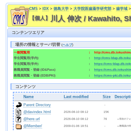
CMS
>
IDX
>
徳島大学
>
大学院医歯薬学研究部
>
歯学域
川人 伸次 / Kawahito, Sh
【個人】
コンテンツエリア
場所の情報とサーバ切替
(
ヘルプ
)
一般閲覧用
:
http://cms.db.tokushim
学生閲覧用(学内)
:
http://cms-ldap.db.tok
学生閲覧用(学外)
:
https://cms-ldap.db.to
教職員閲覧・登録 (ID&Pass)
:
https://cms.db.tokushi
教職員閲覧・登録 (EDB/PKI)
:
https://cms-pki.db.tok
コンテンツ
Name
Last modified
Size
Descript
Parent Directory
  - 
@davindex.html
2026-08-10 08:12  
 15K
@here.url
2026-08-10 08:12  
 76 
←現在のフォ
@Member/
2009-01-06 18:51  
  - 
←教職員の特