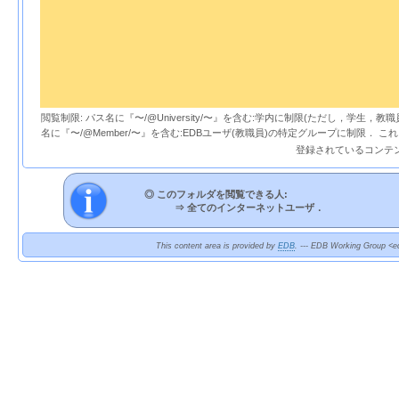
閲覧制限: パス名に『〜/@University/〜』を含む:学内に制限(ただし，学生，
名に『〜/@Member/〜』を含む:EDBユーザ(教職員)の特定グループに制限． 
登録されているコンテ
◎ このフォルダを閲覧できる人:
⇒
全てのインターネットユーザ．
This content area is provided by
EDB
. --- EDB Working Group <ed