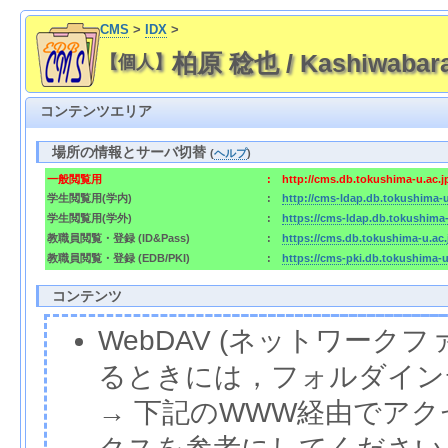
CMS
>
IDX
>
柏原 稔也 / Kashiwabara
【個人】
コンテンツエリア
場所の情報とサーバ切替
(
ヘルプ
)
一般閲覧用
:
http://cms.db.tokushima-u.ac.
学生閲覧用(学内)
:
http://cms-ldap.db.tokushima-
学生閲覧用(学外)
:
https://cms-ldap.db.tokushima
教職員閲覧・登録 (ID&Pass)
:
https://cms.db.tokushima-u.ac
教職員閲覧・登録 (EDB/PKI)
:
https://cms-pki.db.tokushima-
コンテンツ
WebDAV (ネットワー
るときには，フォルダイン
→ 下記のWWW経由でア