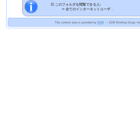
◎ このフォルダを閲覧できる人:
⇒
全てのインターネットユーザ．
This content area is provided by
EDB
. --- EDB Working Group <ed