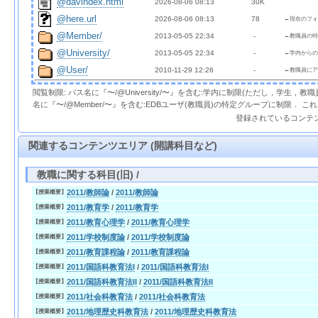
@davindex.html
2026-08-06 08:13  
 30K
@here.url
2026-08-06 08:13  
 78 
←現在のフォ
@Member/
2013-05-05 22:34  
  - 
←教職員の特
@University/
2013-05-05 22:34  
  - 
←学内からの
@User/
2010-11-29 12:26  
  - 
←教職員にア
閲覧制限: パス名に『〜/@University/〜』を含む:学内に制限(ただし，学生，
名に『〜/@Member/〜』を含む:EDBユーザ(教職員)の特定グループに制限． 
登録されているコンテ
関連するコンテンツエリア (開講科目など)
教職に関する科目(旧) /
2011/教師論
/
2011/教師論
【授業概要】
2011/教育学
/
2011/教育学
【授業概要】
2011/教育心理学
/
2011/教育心理学
【授業概要】
2011/学校制度論
/
2011/学校制度論
【授業概要】
2011/教育課程論
/
2011/教育課程論
【授業概要】
2011/国語科教育法I
/
2011/国語科教育法I
【授業概要】
2011/国語科教育法II
/
2011/国語科教育法II
【授業概要】
2011/社会科教育法
/
2011/社会科教育法
【授業概要】
2011/地理歴史科教育法
/
2011/地理歴史科教育法
【授業概要】