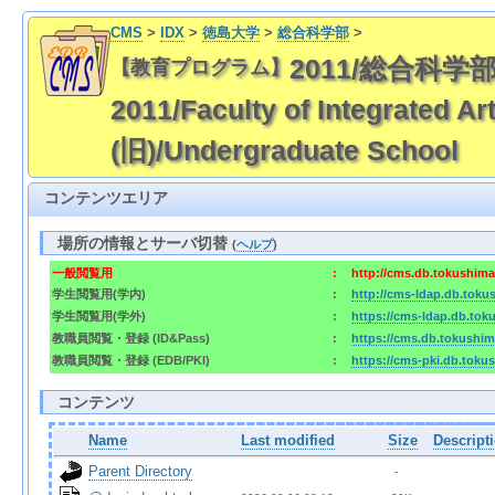
CMS
>
IDX
>
徳島大学
>
総合科学部
>
2011/総合科学
【教育プログラム】
2011/Faculty of Integrat
(旧)/Undergraduate School
コンテンツエリア
場所の情報とサーバ切替
(
ヘルプ
)
一般閲覧用
:
http://cms.db.tokushima
学生閲覧用(学内)
:
http://cms-ldap.db.toku
学生閲覧用(学外)
:
https://cms-ldap.db.tok
教職員閲覧・登録 (ID&Pass)
:
https://cms.db.tokushim
教職員閲覧・登録 (EDB/PKI)
:
https://cms-pki.db.toku
コンテンツ
Name
Last modified
Size
Descript
Parent Directory
  - 