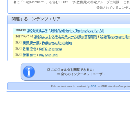
名に『〜/@Member/〜』を含む:EDBユーザ(教職員)の特定グループに制限． 
登録されているコンテ
関連するコンテンツエリア
2009/福祉工学
/
2009/Well-being Technology for All
【授業概要】
2010/エコシステム工学コース/博士前期課程
/
2010/Ecosystem Eng
【教育プログラム】
藤澤 正一郎
/
Fujisawa, Shoichiro
【個人】
佐藤 克也
/
SATO, Katsuya
【個人】
伊藤 伸一
/
Ito, Shin-ichi
【個人】
◎ このフォルダを閲覧できる人:
⇒
全てのインターネットユーザ．
This content area is provided by
EDB
. --- EDB Working Group <ed