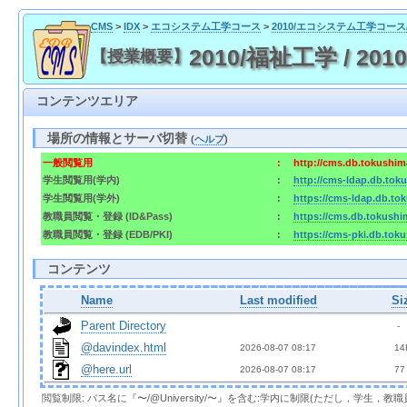
CMS
>
IDX
>
エコシステム工学コース
>
2010/エコシステム工学コー
2010/福祉工学 / 2010/W
【授業概要】
コンテンツエリア
場所の情報とサーバ切替
(
ヘルプ
)
一般閲覧用
:
http://cms.db.tokushima
学生閲覧用(学内)
:
http://cms-ldap.db.toku
学生閲覧用(学外)
:
https://cms-ldap.db.tok
教職員閲覧・登録 (ID&Pass)
:
https://cms.db.tokushim
教職員閲覧・登録 (EDB/PKI)
:
https://cms-pki.db.toku
コンテンツ
Name
Last modified
Si
Parent Directory
  - 
@davindex.html
2026-08-07 08:17  
 14
@here.url
2026-08-07 08:17  
 77
閲覧制限: パス名に『〜/@University/〜』を含む:学内に制限(ただし，学生，