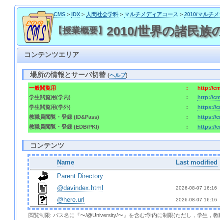
CMS
>
IDX
>
人間社会学科
>
マルチメディアコース
>
2010/マル
2010/世界の諸民族
【授業概要】
コンテンツエリア
場所の情報とサーバ切替
(
ヘルプ
)
一般閲覧用
:
http://c
学生閲覧用(学内)
:
http://c
学生閲覧用(学外)
:
https://
教職員閲覧・登録 (ID&Pass)
:
https://
教職員閲覧・登録 (EDB/PKI)
:
https://
コンテンツ
Name
Last modified
Parent Directory
@davindex.html
2026-08-07 16:16 
@here.url
2026-08-07 16:16 
閲覧制限: パス名に『〜/@University/〜』を含む:学内に制限(ただし，学生