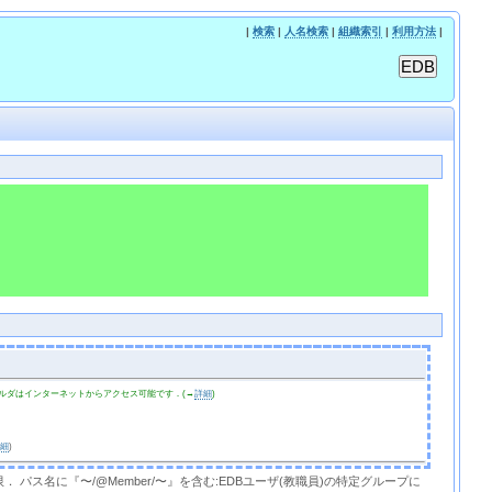
|
検索
|
人名検索
|
組織索引
|
利用方法
|
ルダはインターネットからアクセス可能です．(→
詳細
)
詳細
)
限． パス名に『〜/@Member/〜』を含む:EDBユーザ(教職員)の特定グループに