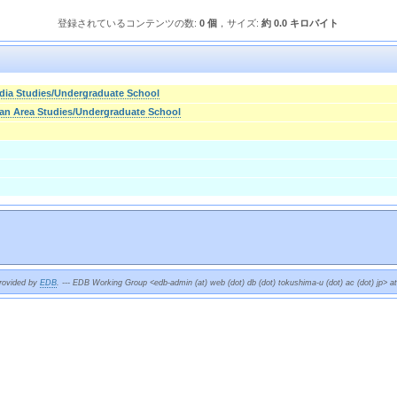
登録されているコンテンツの数:
0 個
，サイズ:
約 0.0 キロバイト
dia Studies/Undergraduate School
ian Area Studies/Undergraduate School
provided by
EDB
. --- EDB Working Group <edb-admin (at) web (dot) db (dot) tokushima-u (dot) ac (dot) jp> a