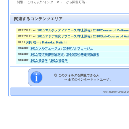
制限． これら以外:インターネットから閲覧可能．
関連するコンテンツエリア
2010/マルチメディアコース/学士課程
/
2010/Course of Multime
【教育プログラム】
2010/アジア研究サブコース/学士課程
/
2010/Sub-Course of As
【教育プログラム】
片岡 啓一
/
Kataoka, Keiichi
【個人】
2010/ソルフェージュ
/
2010/ソルフェージュ
【授業概要】
2010/芸術基礎理論演習
/
2010/芸術基礎理論演習
【授業概要】
2010/音楽学
/
2010/音楽学
【授業概要】
◎ このフォルダを閲覧できる人:
⇒
全てのインターネットユーザ．
This content area is 