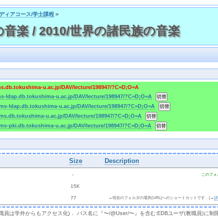
チメディアコース/学士課程
>
の音楽 / 2010/世界の諸民族の音楽
ms.db.tokushima-u.ac.jp/DAV/lecture/198947/?C=D;O=A
ms-ldap.db.tokushima-u.ac.jp/DAV/lecture/198947/?C=D;O=A
cms-ldap.db.tokushima-u.ac.jp/DAV/lecture/198947/?C=D;O=A
cms.db.tokushima-u.ac.jp/DAV/lecture/198947/?C=D;O=A
cms-pki.db.tokushima-u.ac.jp/DAV/lecture/198947/?C=D;O=A
Size
Description
  - 
このフォ
 
 15K
 
 77 
←現在のフォルダの場所(URL)へのショートカットです．(→
，教職員は学外からもアクセス化)． パス名に『〜/@User/〜』を含む:EDBユーザ(教職員)に制