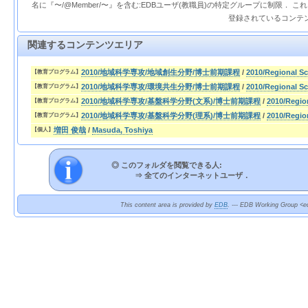
名に『〜/@Member/〜』を含む:EDBユーザ(教職員)の特定グループに制限． 
登録されているコンテ
関連するコンテンツエリア
2010/地域科学専攻/地域創生分野/博士前期課程
/
2010/Regional S
【教育プログラム】
2010/地域科学専攻/環境共生分野/博士前期課程
/
2010/Regional Sc
【教育プログラム】
2010/地域科学専攻/基盤科学分野(文系)/博士前期課程
/
2010/Regio
【教育プログラム】
2010/地域科学専攻/基盤科学分野(理系)/博士前期課程
/
2010/Regio
【教育プログラム】
増田 俊哉
/
Masuda, Toshiya
【個人】
◎ このフォルダを閲覧できる人:
⇒
全てのインターネットユーザ．
This content area is provided by
EDB
. --- EDB Working Group <ed