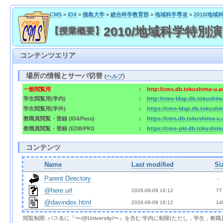
CMS
>
IDX
>
徳島大学
>
総合科学教育部
>
地域科学専攻
>
2010/地
2010/地域科学特別演
【授業概要】
コンテンツエリア
場所の情報とサーバ切替
(
ヘルプ
)
一般閲覧用
:
http://cms.db.tokushima-u.a
学生閲覧用(学内)
:
http://cms-ldap.db.tokushim
学生閲覧用(学外)
:
https://cms-ldap.db.tokushi
教職員閲覧・登録 (ID&Pass)
:
https://cms.db.tokushima-u.
教職員閲覧・登録 (EDB/PKI)
:
https://cms-pki.db.tokushim
コンテンツ
Name
Last modified
Si
Parent Directory
  - 
@here.url
2026-08-09 16:12  
 77
@davindex.html
2026-08-09 16:12  
 14
閲覧制限: パス名に『〜/@University/〜』を含む:学内に制限(ただし，学生，