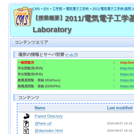
CMS
>
IDX
>
工学部
>
電気電子工学科
>
2011/電気電子工学科/昼間
2011/電気電子工学基礎実験 
【授業概要】
Laboratory
コンテンツエリア
場所の情報とサーバ切替
(
ヘルプ
)
一般閲覧用
:
http://c
学生閲覧用(学内)
:
http://c
学生閲覧用(学外)
:
https://
教職員閲覧・登録 (ID&Pass)
:
https://
教職員閲覧・登録 (EDB/PKI)
:
https://
コンテンツ
Name
Last modified
Parent Directory
@here.url
2026-08-07 16:16 
@davindex.html
2026-08-07 16:16 