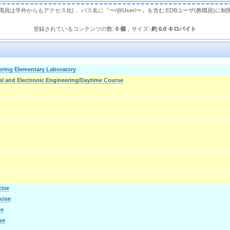
，教職員は学外からもアクセス化)． パス名に『〜/@User/〜』を含む:EDBユーザ(教職員)に制
登録されているコンテンツの数:
0 個
，サイズ:
約 0.0 キロバイト
eering Elementary Laboratory
cal and Electronic Engineering/Daytime Course
cise
rcise
se
ise