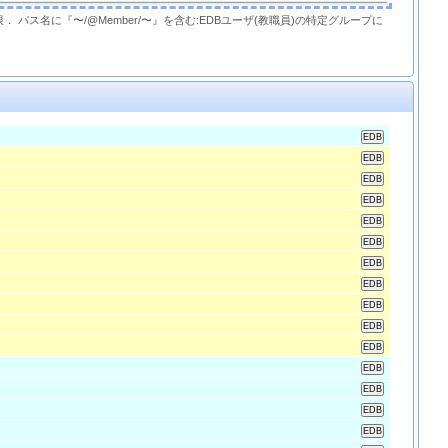
限． パス名に『〜/@Member/〜』を含む:EDBユーザ(教職員)の特定グループに