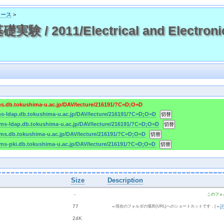
コース
>
/ 2011/Electrical and Electronic 
ms.db.tokushima-u.ac.jp/DAV/lecture/216191/?C=D;O=D
ms-ldap.db.tokushima-u.ac.jp/DAV/lecture/216191/?C=D;O=D
cms-ldap.db.tokushima-u.ac.jp/DAV/lecture/216191/?C=D;O=D
cms.db.tokushima-u.ac.jp/DAV/lecture/216191/?C=D;O=D
cms-pki.db.tokushima-u.ac.jp/DAV/lecture/216191/?C=D;O=D
Size
Description
  - 
このフォ
 
 77 
←現在のフォルダの場所(URL)へのショートカットです．(→
 
 24K