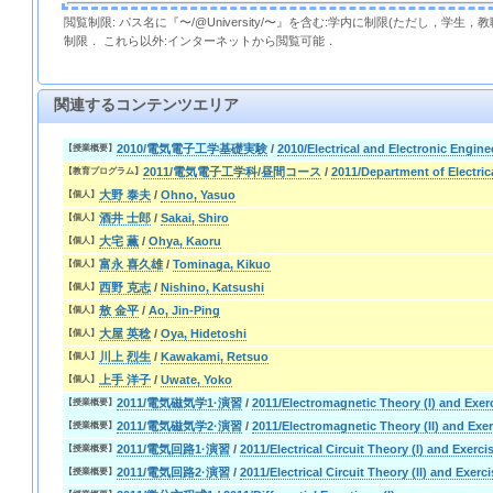
閲覧制限: パス名に『〜/@University/〜』を含む:学内に制限(ただし，学生
制限． これら以外:インターネットから閲覧可能．
関連するコンテンツエリア
2010/電気電子工学基礎実験
/
2010/Electrical and Electronic Engin
【授業概要】
2011/電気電子工学科/昼間コース
/
2011/Department of Electri
【教育プログラム】
大野 泰夫
/
Ohno, Yasuo
【個人】
酒井 士郎
/
Sakai, Shiro
【個人】
大宅 薫
/
Ohya, Kaoru
【個人】
富永 喜久雄
/
Tominaga, Kikuo
【個人】
西野 克志
/
Nishino, Katsushi
【個人】
敖 金平
/
Ao, Jin-Ping
【個人】
大屋 英稔
/
Oya, Hidetoshi
【個人】
川上 烈生
/
Kawakami, Retsuo
【個人】
上手 洋子
/
Uwate, Yoko
【個人】
2011/電気磁気学1·演習
/
2011/Electromagnetic Theory (I) and Exer
【授業概要】
2011/電気磁気学2·演習
/
2011/Electromagnetic Theory (II) and Exe
【授業概要】
2011/電気回路1·演習
/
2011/Electrical Circuit Theory (I) and Exerci
【授業概要】
2011/電気回路2·演習
/
2011/Electrical Circuit Theory (II) and Exerc
【授業概要】