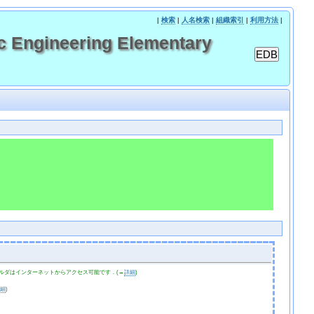
|
検索
|
人名検索
|
組織索引
|
利用方法
|
Engineering Elementary
ルダはインターネットからアクセス可能です．(→
詳細
)
詳細
)