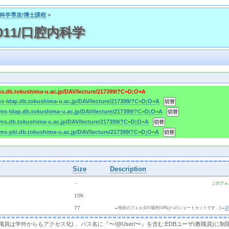
口腔科学専攻/博士課程
>
2011/口腔内科学
ms.db.tokushima-u.ac.jp/DAV/lecture/217399/?C=D;O=A
ms-ldap.db.tokushima-u.ac.jp/DAV/lecture/217399/?C=D;O=A
cms-ldap.db.tokushima-u.ac.jp/DAV/lecture/217399/?C=D;O=A
cms.db.tokushima-u.ac.jp/DAV/lecture/217399/?C=D;O=A
cms-pki.db.tokushima-u.ac.jp/DAV/lecture/217399/?C=D;O=A
Size
Description
  - 
このフォ
 
 15K
 
 77 
←現在のフォルダの場所(URL)へのショートカットです．(→
，教職員は学外からもアクセス化)． パス名に『〜/@User/〜』を含む:EDBユーザ(教職員)に制