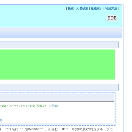
|
検索
|
人名検索
|
組織索引
|
利用方法
|
ルダはインターネットからアクセス可能です．(→
詳細
)
詳細
)
限． パス名に『〜/@Member/〜』を含む:EDBユーザ(教職員)の特定グループに