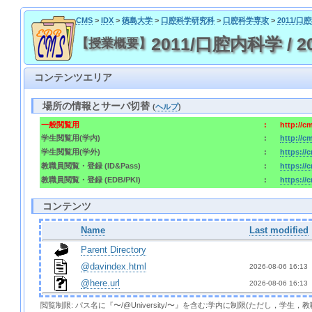
CMS
>
IDX
>
徳島大学
>
口腔科学研究科
>
口腔科学専攻
>
2011/
2011/口腔内科学 / 
【授業概要】
コンテンツエリア
場所の情報とサーバ切替
(
ヘルプ
)
一般閲覧用
:
http://c
学生閲覧用(学内)
:
http://c
学生閲覧用(学外)
:
https://
教職員閲覧・登録 (ID&Pass)
:
https://
教職員閲覧・登録 (EDB/PKI)
:
https://
コンテンツ
Name
Last modified
Parent Directory
@davindex.html
2026-08-06 16:13 
@here.url
2026-08-06 16:13 
閲覧制限: パス名に『〜/@University/〜』を含む:学内に制限(ただし，学生