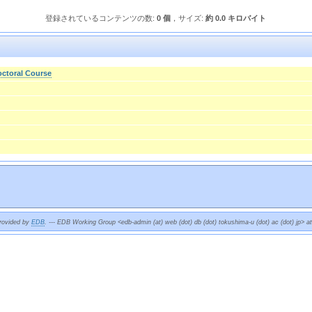
登録されているコンテンツの数:
0 個
，サイズ:
約 0.0 キロバイト
octoral Course
provided by
EDB
. --- EDB Working Group <edb-admin (at) web (dot) db (dot) tokushima-u (dot) ac (dot) jp> a