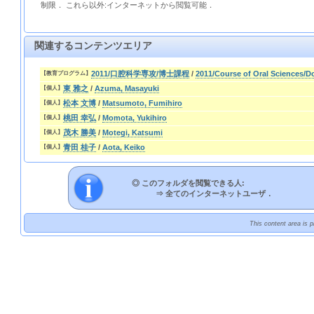
制限． これら以外:インターネットから閲覧可能．
関連するコンテンツエリア
2011/口腔科学専攻/博士課程
/
2011/Course of Oral Sciences/D
【教育プログラム】
東 雅之
/
Azuma, Masayuki
【個人】
松本 文博
/
Matsumoto, Fumihiro
【個人】
桃田 幸弘
/
Momota, Yukihiro
【個人】
茂木 勝美
/
Motegi, Katsumi
【個人】
青田 桂子
/
Aota, Keiko
【個人】
◎ このフォルダを閲覧できる人:
⇒
全てのインターネットユーザ．
This content area is 