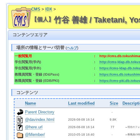
CMS
>
IDX
>
竹谷 善雄 / Taketani, Yo
【個人】
コンテンツエリア
場所の情報とサーバ切替
(
ヘルプ
)
一般閲覧用
:
http://cms.db.tokushima
学生閲覧用(学内)
:
http://cms-ldap.db.toku
学生閲覧用(学外)
:
https://cms-ldap.db.tok
教職員閲覧・登録 (ID&Pass)
:
https://cms.db.tokushim
教職員閲覧・登録 (EDB/PKI)
:
https://cms-pki.db.toku
コンテンツ
Name
Last modified
Size
Descript
Parent Directory
  - 
@davindex.html
2026-08-08 16:14  
9.8K
@here.url
2026-08-08 16:14  
 77 
←現在のフォ
@Member/
2010-05-18 16:40  
  - 
←教職員の特