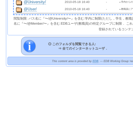
@University/
2010-05-18 16:40  
  - 
←学内からの
@User/
2010-05-18 16:40  
  - 
←教職員にア
閲覧制限: パス名に『〜/@University/〜』を含む:学内に制限(ただし，学生，
名に『〜/@Member/〜』を含む:EDBユーザ(教職員)の特定グループに制限． 
登録されているコンテ
◎ このフォルダを閲覧できる人:
⇒
全てのインターネットユーザ．
This content area is provided by
EDB
. --- EDB Working Group <ed