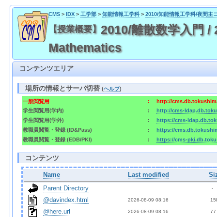
CMS
>
IDX
>
工学部
>
知能情報工学科
>
2010/知能情報工学科/夜間主
2010/離散数学入門 / 201
【授業概要】
Mathematics
コンテンツエリア
場所の情報とサーバ切替
(
ヘルプ
)
一般閲覧用
:
http://cms.db.tokushima
学生閲覧用(学内)
:
http://cms-ldap.db.toku
学生閲覧用(学外)
:
https://cms-ldap.db.tok
教職員閲覧・登録 (ID&Pass)
:
https://cms.db.tokushim
教職員閲覧・登録 (EDB/PKI)
:
https://cms-pki.db.toku
コンテンツ
Name
Last modified
Si
Parent Directory
  - 
@davindex.html
2026-08-09 08:16  
 15
@here.url
2026-08-09 08:16  
 77