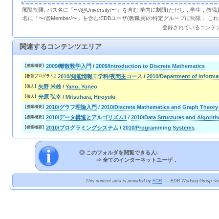
閲覧制限: パス名に『〜/@University/〜』を含む:学内に制限(ただし，学生，
名に『〜/@Member/〜』を含む:EDBユーザ(教職員)の特定グループに制限． 
登録されているコンテ
関連するコンテンツエリア
2009/離散数学入門
/
2009/Introduction to Discrete Mathematics
【授業概要】
2010/知能情報工学科/夜間主コース
/
2010/Department of Informa
【教育プログラム】
矢野 米雄
/
Yano, Yoneo
【個人】
光原 弘幸
/
Mitsuhara, Hiroyuki
【個人】
2010/グラフ理論入門
/
2010/Discrete Mathematics and Graph Theory
【授業概要】
2010/データ構造とアルゴリズム1
/
2010/Data Structures and Algorit
【授業概要】
2010/プログラミングシステム
/
2010/Programming Systems
【授業概要】
◎ このフォルダを閲覧できる人:
⇒
全てのインターネットユーザ．
This content area is provided by
EDB
. --- EDB Working Group <ed