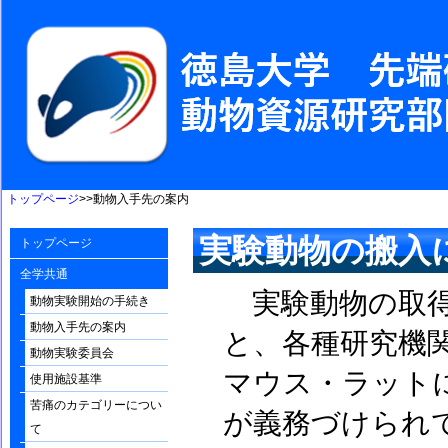
トップページ
>>動物入手先の案内
実験動物の搬入
トップページ
全学共通
実験動物の取得
動物実験開始の手続き
動物入手先の案内
と、各種研究機
動物実験委員会
マウス・ラット
使用施設基準
苦痛のカテゴリーについ
が義務づけられ
て