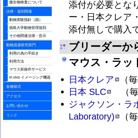
添付が必要とな
微生物検査について
法律・規則関連
ー・日本クレア
動物実験指針（国）
添付無しで購入
徳島大学動物管理規則
その他関連法律・告示
ブリーダーか
動物資源研究部門
利用の為の手続き
マウス・ラッ
利用方法
マウス胚操作サービス
日本クレア
（毎
in vivo イメージング機器
各種様式
日本 SLC
（毎
アクセス
ジャクソン・ラボラ
お問い合わせ
Laboratory)
（
リンク